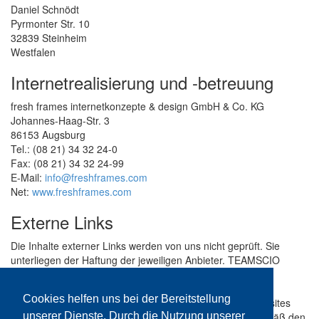
Daniel Schnödt
Pyrmonter Str. 10
32839 Steinheim
Westfalen
Internetrealisierung und -betreuung
fresh frames internetkonzepte & design GmbH & Co. KG
Johannes-Haag-Str. 3
86153 Augsburg
Tel.: (08 21) 34 32 24-0
Fax: (08 21) 34 32 24-99
E-Mail:
info@freshframes.com
Net:
www.freshframes.com
Externe Links
Die Inhalte externer Links werden von uns nicht geprüft. Sie
unterliegen der Haftung der jeweiligen Anbieter. TEAMSCIO
übernimmt keine Haftung oder Garantie für den Inhalt von
Internetseiten, auf die unsere Website direkt oder indirekt
Cookies helfen uns bei der Bereitstellung
verweist. Besucher folgen Verbindungen zu anderen Websites
unserer Dienste. Durch die Nutzung unserer
und Homepages auf eigene Gefahr und benutzen sie gemäß den